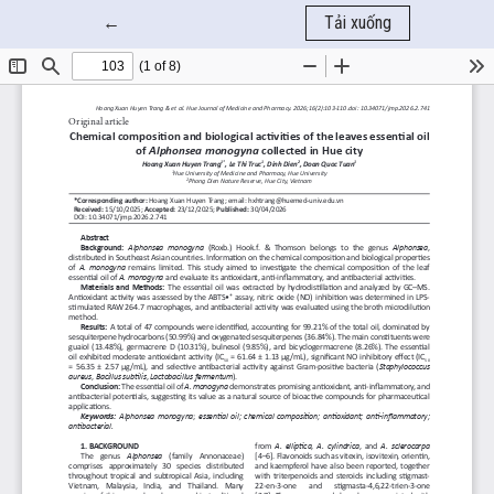
Quay trở lại chi tiết bài báo
←
Tải xuống