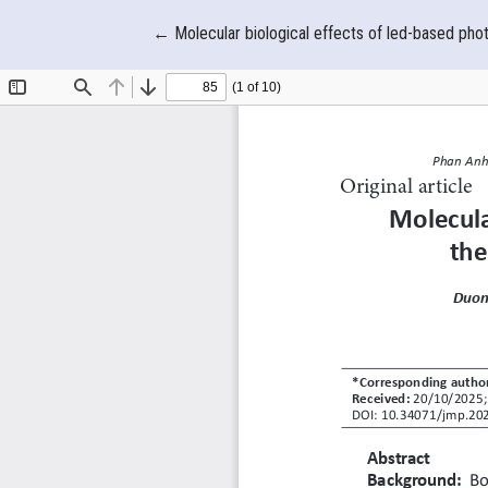
Quay trở lại chi tiết bài báo
←
Molecular biological effects of led-based pho