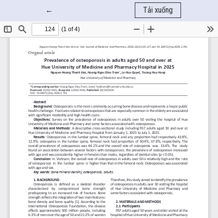
Quay trở lại chi tiết bài báo
←
Tải xuống