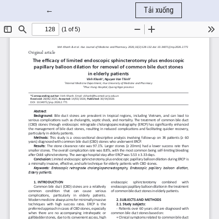
Quay trở lại chi tiết bài báo
←
Tải xuống