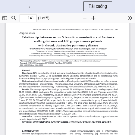
Quay trở lại chi tiết bài báo
←
Tải xuống