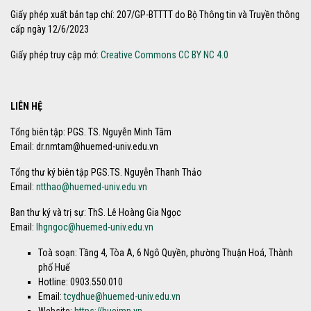
Giấy phép xuất bản tạp chí: 207/GP-BTTTT do Bộ Thông tin và Truyền thông
cấp ngày 12/6/2023
Giấy phép truy cập mở:
Creative Commons CC BY NC 4.0
LIÊN HỆ
Tổng biên tập: PGS. TS. Nguyễn Minh Tâm
Email: dr.nmtam@huemed-univ.edu.vn
Tổng thư ký biên tập PGS.TS. Nguyễn Thanh Thảo
Email:
ntthao@huemed-univ.edu.vn
Ban thư ký và trị sự: ThS. Lê Hoàng Gia Ngọc
Email:
lhgngoc@huemed-univ.edu.vn
Toà soạn: Tầng 4, Tòa A, 6 Ngô Quyền, phường Thuận Hoá, Thành
phố Huế
Hotline: 0903.550.010
Email:
tcydhue@huemed-univ.edu.vn
Website:
https://huejmp.vn