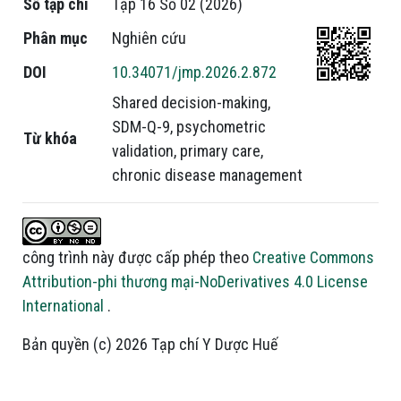
Số tạp chí
Tập 16 Số 02 (2026)
Phân mục
Nghiên cứu
DOI
10.34071/jmp.2026.2.872
Shared decision-making
,
SDM-Q-9
,
psychometric
Từ khóa
validation
,
primary care
,
chronic disease management
công trình này được cấp phép theo
Creative Commons
Attribution-phi thương mại-NoDerivatives 4.0 License
International
.
Bản quyền (c) 2026 Tạp chí Y Dược Huế