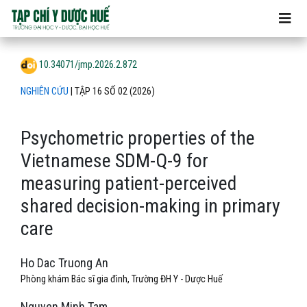
Psychometric properties of the Vietnamese SDM-Q-9 for mea
10.34071/jmp.2026.2.872
NGHIÊN CỨU
|
TẬP 16 SỐ 02 (2026)
Psychometric properties of the
Vietnamese SDM-Q-9 for
measuring patient-perceived
shared decision-making in primary
care
Ho Dac Truong An
Phòng khám Bác sĩ gia đình, Trường ĐH Y - Dược Huế
Nguyen Minh Tam