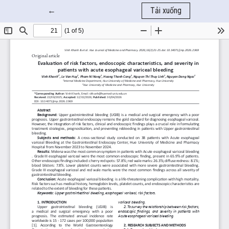
Quay trở lại chi tiết bài báo
←
Tải xuống