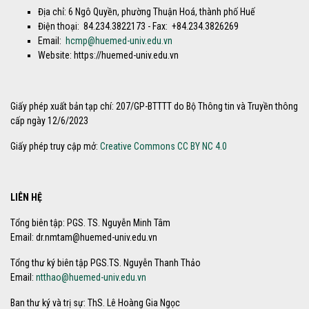
Địa chỉ: 6 Ngô Quyền, phường Thuận Hoá, thành phố Huế
Điện thoại: 84.234.3822173 - Fax: +84.234.3826269
Email:
hcmp@huemed-univ.edu.vn
Website: https://huemed-univ.edu.vn
Giấy phép xuất bản tạp chí: 207/GP-BTTTT do Bộ Thông tin và Truyền thông
cấp ngày 12/6/2023
Giấy phép truy cập mở:
Creative Commons CC BY NC 4.0
LIÊN HỆ
Tổng biên tập: PGS. TS. Nguyễn Minh Tâm
Email: dr.nmtam@huemed-univ.edu.vn
Tổng thư ký biên tập PGS.TS. Nguyễn Thanh Thảo
Email:
ntthao@huemed-univ.edu.vn
Ban thư ký và trị sự: ThS. Lê Hoàng Gia Ngọc