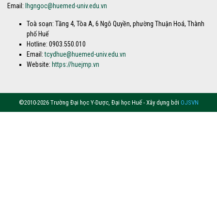
Email:
lhgngoc@huemed-univ.edu.vn
Toà soạn: Tầng 4, Tòa A, 6 Ngô Quyền, phường Thuận Hoá, Thành
phố Huế
Hotline: 0903.550.010
Email:
tcydhue@huemed-univ.edu.vn
Website:
https://huejmp.vn
©2010-2026 Trường Đại học Y-Dược, Đại học Huế - Xây dựng bởi
OJSVN