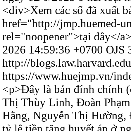
<div>Xem các số đã xuất bả
href="http://jmp.huemed-un
rel="noopener">tại đây</a>
2026 14:59:36 +0700
OJS 3
http://blogs.law.harvard.edu
https://www.huejmp.vn/ind
<p>Đây là bản đính chính (
Thị Thùy Linh, Đoàn Phạm
Hằng, Nguyễn Thị Hường, 
tỷ lệ tiền tăng huyết áp ở ng