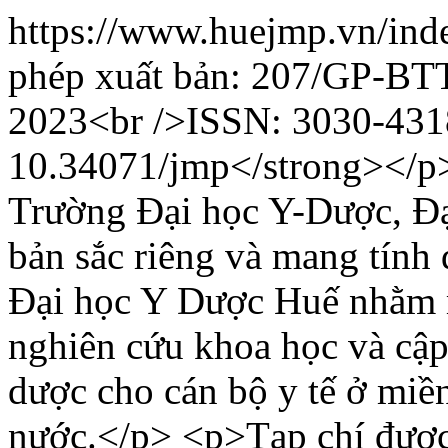
https://www.huejmp.vn/ind
phép xuất bản: 207/GP-BT
2023<br />ISSN: 3030-431
10.34071/jmp</strong></p
Trường Đại học Y-Dược, Đạ
bản sắc riêng và mang tính
Đại học Y Dược Huế nhằm m
nghiên cứu khoa học và cập 
dược cho cán bộ y tế ở miề
nước.</p> <p>Tạp chí được