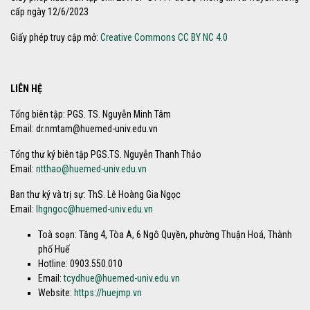
cấp ngày 12/6/2023
Giấy phép truy cập mở:
Creative Commons CC BY NC 4.0
LIÊN HỆ
Tổng biên tập: PGS. TS. Nguyễn Minh Tâm
Email: dr.nmtam@huemed-univ.edu.vn
Tổng thư ký biên tập PGS.TS. Nguyễn Thanh Thảo
Email:
ntthao@huemed-univ.edu.vn
Ban thư ký và trị sự: ThS. Lê Hoàng Gia Ngọc
Email:
lhgngoc@huemed-univ.edu.vn
Toà soạn: Tầng 4, Tòa A, 6 Ngô Quyền, phường Thuận Hoá, Thành
phố Huế
Hotline: 0903.550.010
Email:
tcydhue@huemed-univ.edu.vn
Website:
https://huejmp.vn