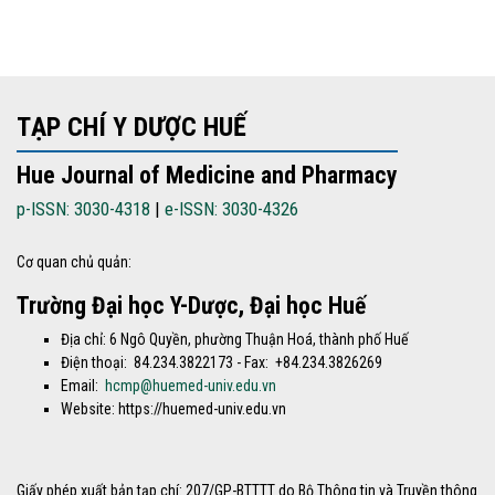
TẠP CHÍ Y DƯỢC HUẾ
Hue Journal of Medicine and Pharmacy
p-ISSN: 3030-4318
|
e-ISSN: 3030-4326
Cơ quan chủ quản:
Trường Đại học Y-Dược, Đại học Huế
Địa chỉ: 6 Ngô Quyền, phường Thuận Hoá, thành phố Huế
Điện thoại: 84.234.3822173 - Fax: +84.234.3826269
Email:
hcmp@huemed-univ.edu.vn
Website: https://huemed-univ.edu.vn
Giấy phép xuất bản tạp chí: 207/GP-BTTTT do Bộ Thông tin và Truyền thông